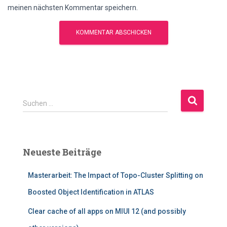
meinen nächsten Kommentar speichern.
S
Suchen …
u
c
h
e
Neueste Beiträge
n
n
Masterarbeit: The Impact of Topo-Cluster Splitting on
a
c
Boosted Object Identification in ATLAS
h
:
Clear cache of all apps on MIUI 12 (and possibly