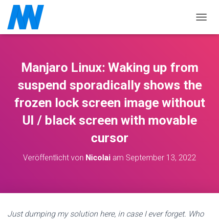
NAVIG
Manjaro Linux: Waking up from
suspend sporadically shows the
frozen lock screen image without
UI / black screen with movable
cursor
Veröffentlicht von
Nicolai
am
September 13, 2022
Just dumping my solution here, in case I ever forget. Who