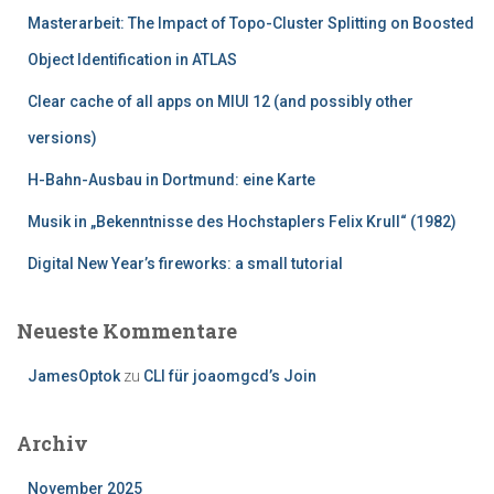
n
Masterarbeit: The Impact of Topo-Cluster Splitting on Boosted
a
c
Object Identification in ATLAS
h
Clear cache of all apps on MIUI 12 (and possibly other
:
versions)
H-Bahn-Ausbau in Dortmund: eine Karte
Musik in „Bekenntnisse des Hochstaplers Felix Krull“ (1982)
Digital New Year’s fireworks: a small tutorial
Neueste Kommentare
JamesOptok
zu
CLI für joaomgcd’s Join
Archiv
November 2025