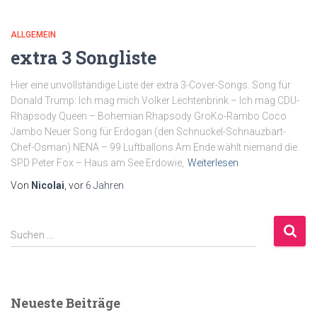
ALLGEMEIN
extra 3 Songliste
Hier eine unvollständige Liste der extra 3-Cover-Songs. Song für
Donald Trump: Ich mag mich Volker Lechtenbrink – Ich mag CDU-
Rhapsody Queen – Bohemian Rhapsody GroKo-Rambo Coco
Jambo Neuer Song für Erdogan (den Schnuckel-Schnauzbart-
Chef-Osman) NENA – 99 Luftballons Am Ende wählt niemand die
SPD Peter Fox – Haus am See Erdowie,
Weiterlesen
Von
Nicolai
, vor
6 Jahren
S
Suchen …
u
c
h
e
Neueste Beiträge
n