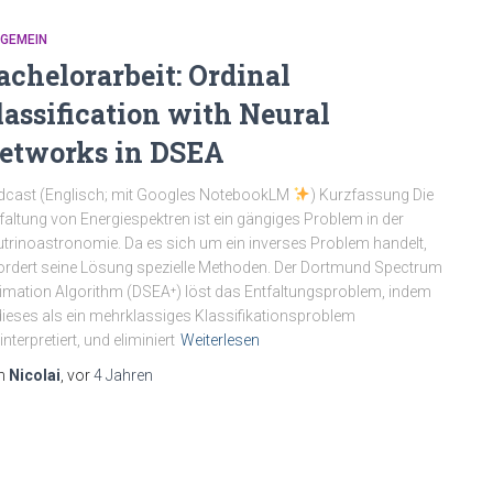
LGEMEIN
achelorarbeit: Ordinal
lassification with Neural
etworks in DSEA
cast (Englisch; mit Googles NotebookLM
) Kurzfassung Die
faltung von Energiespektren ist ein gängiges Problem in der
trinoastronomie. Da es sich um ein inverses Problem handelt,
ordert seine Lösung spezielle Methoden. Der Dortmund Spectrum
imation Algorithm (DSEA⁺) löst das Entfaltungsproblem, indem
dieses als ein mehrklassiges Klassifikationsproblem
nterpretiert, und eliminiert
Weiterlesen
n
Nicolai
, vor
4 Jahren