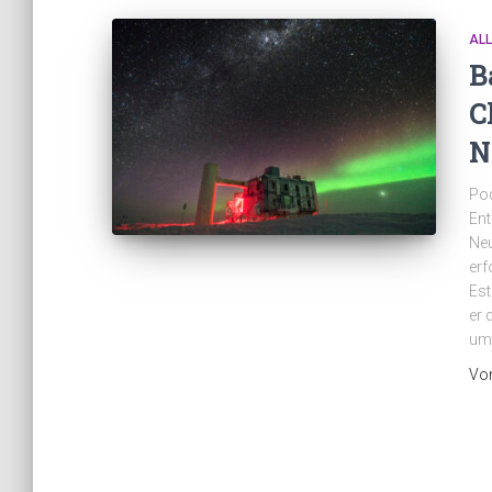
AL
B
C
N
Pod
Ent
Neu
erf
Est
er 
umi
Vo