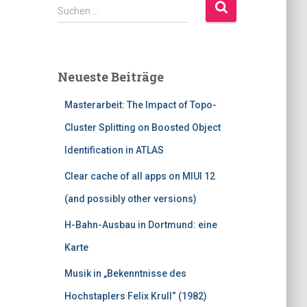
S
Suchen …
u
c
h
e
Neueste Beiträge
n
n
Masterarbeit: The Impact of Topo-
a
c
Cluster Splitting on Boosted Object
h
Identification in ATLAS
:
Clear cache of all apps on MIUI 12
(and possibly other versions)
H-Bahn-Ausbau in Dortmund: eine
Karte
Musik in „Bekenntnisse des
Hochstaplers Felix Krull“ (1982)