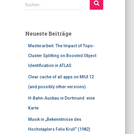
S
Suchen …
u
c
h
e
Neueste Beiträge
n
n
Masterarbeit: The Impact of Topo-
a
c
Cluster Splitting on Boosted Object
h
Identification in ATLAS
:
Clear cache of all apps on MIUI 12
(and possibly other versions)
H-Bahn-Ausbau in Dortmund: eine
Karte
Musik in „Bekenntnisse des
Hochstaplers Felix Krull“ (1982)