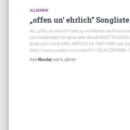
ALLGEMEIN
„offen un‘ ehrlich“ Songliste
Als „offen un‘ ehrlich“-Fanboy und Meister der Prokrast
(unvollständige) Songliste aller aktuell 68 BETRUGSFÄLLE
direkt zum Cover FAKE AIRPODS für 70€?! ? BIBI und JUL
https://www.youtube.com/watch?v=7ylL4n7DBVM&t=
Von
Nicolai
, vor
6 Jahren